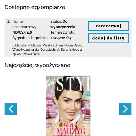
Dostępne egzemplarze
1.
Numer
Status:
Do
zarezerwuj
inwentarzowy:
wypożyczenia
NDW45316
Termin zwrotu:
Sygnatura:
lit.polska
2024/12/07
dodaj do listy
Biblioteka Publiczna Miasta i Gminy Nowa Dęba
,
Wypożyczalnia dla Dorosłych,
ul. Żeromskiego 2
,
39-460 Nowa Dęba
Najczęściej wypożyczane