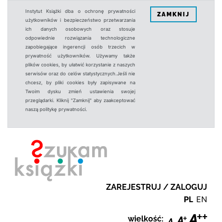
Instytut Książki dba o ochronę prywatności
ZAMKNIJ
użytkowników i bezpieczeństwo przetwarzania
ich danych osobowych oraz stosuje
odpowiednie rozwiązania technologiczne
zapobiegające ingerencji osób trzecich w
prywatność użytkowników. Używamy także
plików cookies, by ułatwić korzystanie z naszych
serwisów oraz do celów statystycznych.Jeśli nie
chcesz, by pliki cookies były zapisywane na
Twoim dysku zmień ustawienia swojej
przeglądarki. Kliknij "Zamknij" aby zaakceptować
naszą politykę prywatności.
ZAREJESTRUJ / ZALOGUJ
PL
EN
wielkość: