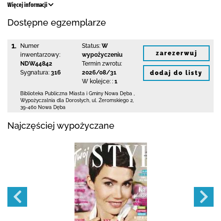
Więcej informacji
Dostępne egzemplarze
1.
Numer
Status:
W
zarezerwuj
inwentarzowy:
wypożyczeniu
NDW44842
Termin zwrotu:
Sygnatura:
316
2026/08/31
dodaj do listy
W kolejce: :
1
Biblioteka Publiczna Miasta i Gminy Nowa Dęba
,
Wypożyczalnia dla Dorosłych,
ul. Żeromskiego 2
,
39-460 Nowa Dęba
Najczęściej wypożyczane