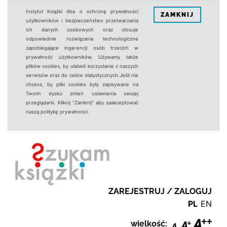
Instytut Książki dba o ochronę prywatności
ZAMKNIJ
użytkowników i bezpieczeństwo przetwarzania
ich danych osobowych oraz stosuje
odpowiednie rozwiązania technologiczne
zapobiegające ingerencji osób trzecich w
prywatność użytkowników. Używamy także
plików cookies, by ułatwić korzystanie z naszych
serwisów oraz do celów statystycznych.Jeśli nie
chcesz, by pliki cookies były zapisywane na
Twoim dysku zmień ustawienia swojej
przeglądarki. Kliknij "Zamknij" aby zaakceptować
naszą politykę prywatności.
ZAREJESTRUJ / ZALOGUJ
PL
EN
wielkość: