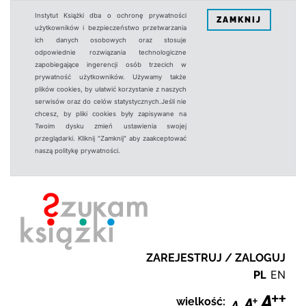
Instytut Książki dba o ochronę prywatności
ZAMKNIJ
użytkowników i bezpieczeństwo przetwarzania
ich danych osobowych oraz stosuje
odpowiednie rozwiązania technologiczne
zapobiegające ingerencji osób trzecich w
prywatność użytkowników. Używamy także
plików cookies, by ułatwić korzystanie z naszych
serwisów oraz do celów statystycznych.Jeśli nie
chcesz, by pliki cookies były zapisywane na
Twoim dysku zmień ustawienia swojej
przeglądarki. Kliknij "Zamknij" aby zaakceptować
naszą politykę prywatności.
ZAREJESTRUJ / ZALOGUJ
PL
EN
wielkość: