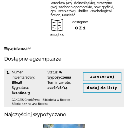
Wrocław (woj. dolnośląskie), Mrzeżyno
(woj. zachodniopomorskie, pow. gryficki,
gm. Trzebiatów), Thriller, Psychological
fiction, Powieść
dostępne:
0 z 1
Więcej informacji
Dostępne egzemplarze
1.
Numer
Status:
W
zarezerwuj
inwentarzowy:
wypożyczeniu
B8028
Termin zwrotu:
Sygnatura:
2026/08/14
dodaj do listy
821.162.1-3
GCKCZiS Chorkówka - Biblioteka w Bóbrce
,
Bóbrka 167
,
38-458 Bóbrka
Najczęściej wypożyczane