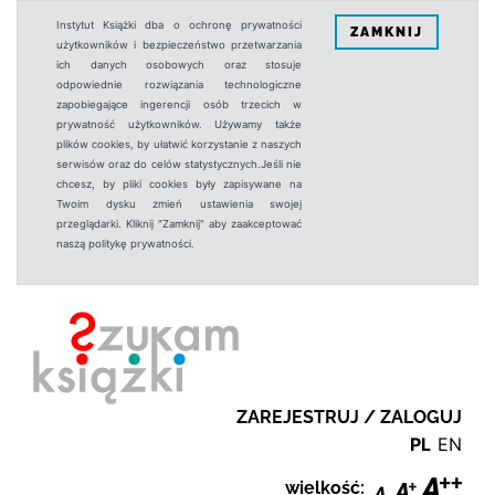
Instytut Książki dba o ochronę prywatności
ZAMKNIJ
użytkowników i bezpieczeństwo przetwarzania
ich danych osobowych oraz stosuje
odpowiednie rozwiązania technologiczne
zapobiegające ingerencji osób trzecich w
prywatność użytkowników. Używamy także
plików cookies, by ułatwić korzystanie z naszych
serwisów oraz do celów statystycznych.Jeśli nie
chcesz, by pliki cookies były zapisywane na
Twoim dysku zmień ustawienia swojej
przeglądarki. Kliknij "Zamknij" aby zaakceptować
naszą politykę prywatności.
ZAREJESTRUJ / ZALOGUJ
PL
EN
wielkość: