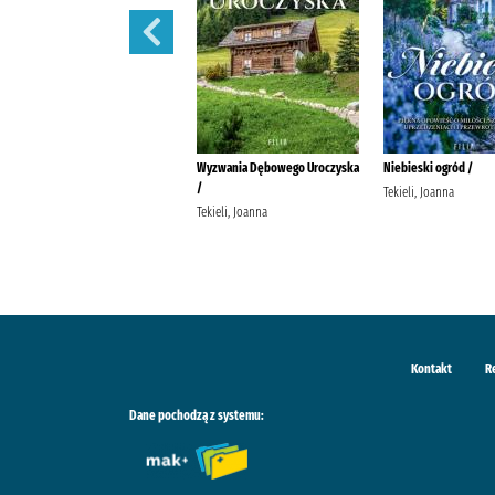
Schronisko w Podgórowie /
Wyzwania Dębowego Uroczyska
Niebieski ogród /
/
Tekieli, Joanna Wydawnictwo
Tekieli, Joanna
Filia
Tekieli, Joanna
Kontakt
R
Dane pochodzą z systemu: