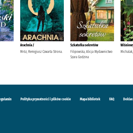
Arachnia /
Szkatułka sekretów
Wiśniow
Mróz, Remigiusz Czwarta Strona.
Filipowska, Alicja Wydawnictwo
Michalak,
Szara Godzina
egulamin
Polityka prywatności i plików cookie
Mapa bibliotek
FAQ
Deklar