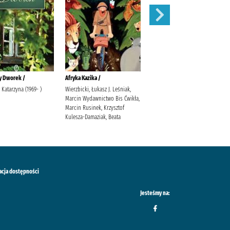
y Dworek /
Afryka Kazika /
Cudowna wiosna w Olszowym
Jarze /
 Katarzyna (1969- )
Wierzbicki, Łukasz J. Leśniak,
Marcin Wydawnictwo Bis Ćwikła,
Tekieli, Joanna
Marcin Rusinek, Krzysztof
Kulesza-Damaziak, Beata
acja dostępności
Jesteśmy na: