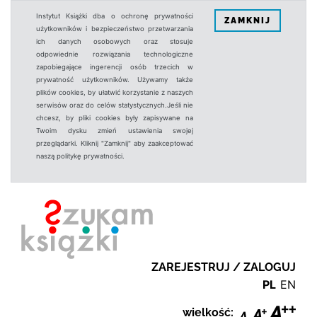
Instytut Książki dba o ochronę prywatności
ZAMKNIJ
użytkowników i bezpieczeństwo przetwarzania
ich danych osobowych oraz stosuje
odpowiednie rozwiązania technologiczne
zapobiegające ingerencji osób trzecich w
prywatność użytkowników. Używamy także
plików cookies, by ułatwić korzystanie z naszych
serwisów oraz do celów statystycznych.Jeśli nie
chcesz, by pliki cookies były zapisywane na
Twoim dysku zmień ustawienia swojej
przeglądarki. Kliknij "Zamknij" aby zaakceptować
naszą politykę prywatności.
ZAREJESTRUJ / ZALOGUJ
PL
EN
wielkość: