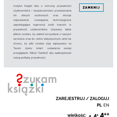
Instytut Książki dba o ochronę prywatności
ZAMKNIJ
użytkowników i bezpieczeństwo przetwarzania
ich danych osobowych oraz stosuje
odpowiednie rozwiązania technologiczne
zapobiegające ingerencji osób trzecich w
prywatność użytkowników. Używamy także
plików cookies, by ułatwić korzystanie z naszych
serwisów oraz do celów statystycznych.Jeśli nie
chcesz, by pliki cookies były zapisywane na
Twoim dysku zmień ustawienia swojej
przeglądarki. Kliknij "Zamknij" aby zaakceptować
naszą politykę prywatności.
ZAREJESTRUJ / ZALOGUJ
PL
EN
wielkość: