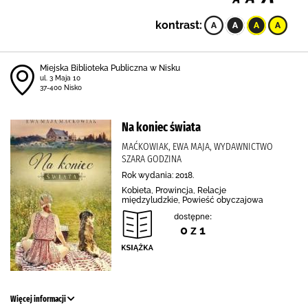
kontrast:
Miejska Biblioteka Publiczna w Nisku
ul. 3 Maja 10
37-400 Nisko
Na koniec świata
MAĆKOWIAK, EWA MAJA, WYDAWNICTWO
SZARA GODZINA
Rok wydania: 2018.
Kobieta, Prowincja, Relacje
międzyludzkie, Powieść obyczajowa
dostępne:
0 z 1
Więcej informacji