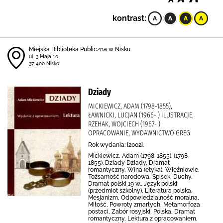
kontrast:
Miejska Biblioteka Publiczna w Nisku
ul. 3 Maja 10
37-400 Nisko
Dziady
MICKIEWICZ, ADAM (1798-1855),
ŁAWNICKI, LUCJAN (1966- ) ILUSTRACJE,
RZEHAK, WOJCIECH (1967- )
OPRACOWANIE, WYDAWNICTWO GREG
Rok wydania: [2002].
Mickiewicz, Adam (1798-1855). (1798-
1855). Dziady Dziady, Dramat
romantyczny, Wina (etyka), Więźniowie,
Tożsamość narodowa, Spisek, Duchy,
Dramat polski 19 w., Język polski
(przedmiot szkolny), Literatura polska,
Mesjanizm, Odpowiedzialność moralna,
Miłość, Powroty zmarłych, Metamorfoza
postaci, Zabór rosyjski, Polska, Dramat
romantyczny, Lektura z opracowaniem,