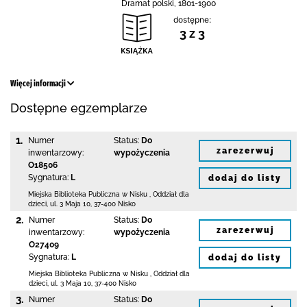
Dramat polski, 1801-1900
dostępne:
3 z 3
Więcej informacji
Dostępne egzemplarze
1.
Numer
Status:
Do
zarezerwuj
inwentarzowy:
wypożyczenia
O18506
Sygnatura:
L
dodaj do listy
Miejska Biblioteka Publiczna w Nisku
,
Oddział dla
dzieci,
ul. 3 Maja 10
,
37-400 Nisko
2.
Numer
Status:
Do
zarezerwuj
inwentarzowy:
wypożyczenia
O27409
Sygnatura:
L
dodaj do listy
Miejska Biblioteka Publiczna w Nisku
,
Oddział dla
dzieci,
ul. 3 Maja 10
,
37-400 Nisko
3.
Numer
Status:
Do