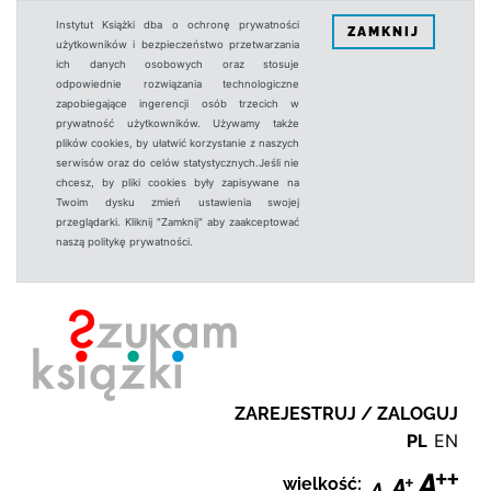
Instytut Książki dba o ochronę prywatności
ZAMKNIJ
użytkowników i bezpieczeństwo przetwarzania
ich danych osobowych oraz stosuje
odpowiednie rozwiązania technologiczne
zapobiegające ingerencji osób trzecich w
prywatność użytkowników. Używamy także
plików cookies, by ułatwić korzystanie z naszych
serwisów oraz do celów statystycznych.Jeśli nie
chcesz, by pliki cookies były zapisywane na
Twoim dysku zmień ustawienia swojej
przeglądarki. Kliknij "Zamknij" aby zaakceptować
naszą politykę prywatności.
ZAREJESTRUJ / ZALOGUJ
PL
EN
wielkość: