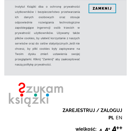
Instytut Książki dba o ochronę prywatności
ZAMKNIJ
użytkowników i bezpieczeństwo przetwarzania
ich danych osobowych oraz stosuje
odpowiednie rozwiązania technologiczne
zapobiegające ingerencji osób trzecich w
prywatność użytkowników. Używamy także
plików cookies, by ułatwić korzystanie z naszych
serwisów oraz do celów statystycznych.Jeśli nie
chcesz, by pliki cookies były zapisywane na
Twoim dysku zmień ustawienia swojej
przeglądarki. Kliknij "Zamknij" aby zaakceptować
naszą politykę prywatności.
ZAREJESTRUJ / ZALOGUJ
PL
EN
wielkość: