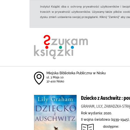
Instytut Książki dba o ochronę prywatności użytkowników i bezp
trzecich w prywatność użytkowników. Używamy także plików cookies
dysku zmień ustawienia swojej przeglądarki. Kliknij "Zamknij" aby z
Miejska Biblioteka Publiczna w Nisku
ul. 3 Maja 10
37-400 Nisko
Dziecko z Auschwitz : 
GRAHAM, LILY, ZAWADZKA-STR
Rok wydania: 2020.
II wojna światowa (1939-1945)
dostępne: