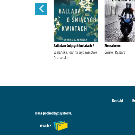
Moja nitka /
Ballada o śniących kwiatach /
Zimna krew.
Pakulnis, Maria (1956- )
Szarańska, Joanna Wydawnictwo
Ćwirlej, Ryszard
Wodecka, Dorota (1968- ) Agora
Poznańskie
(wydawnictwo)
Kontakt
R
Dane pochodzą z systemu: