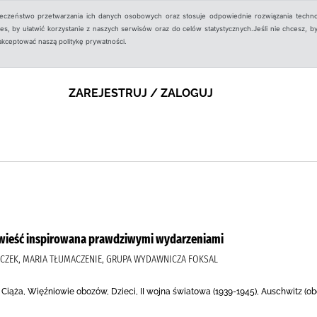
ieczeństwo przetwarzania ich danych osobowych oraz stosuje odpowiednie rozwiązania techno
, by ułatwić korzystanie z naszych serwisów oraz do celów statystycznych.Jeśli nie chcesz, by
aakceptować naszą politykę prywatności.
ZAREJESTRUJ / ZALOGUJ
powieść inspirowana prawdziwymi wydarzeniami
ĄCZEK, MARIA TŁUMACZENIE, GRUPA WYDAWNICZA FOKSAL
, Ciąża, Więźniowie obozów, Dzieci, II wojna światowa (1939-1945), Auschwitz (o