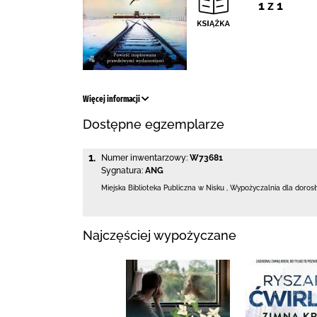
1 z 1
Więcej informacji
Dostępne egzemplarze
1.
Numer inwentarzowy:
W73681
Sygnatura:
ANG
Miejska Biblioteka Publiczna w Nisku
,
Wypożyczalnia dla doros
Najczęściej wypożyczane