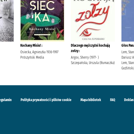
Kochany Misiu! :
Dlaczego mężczyźni kochają
Głos Pan
zołzy :
Osiecka, Agnieszka 1936-1997
Lem, Stan
Prószyński Media
Argov, Sherry (1977- )
Dariusz 
Szczepańska, Urszula (tłumaczka)
Lem, Stan
Goźliński,
egulamin
Polityka prywatności i plików cookie
Mapa bibliotek
FAQ
Deklar