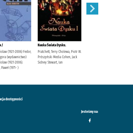
a /
Nauka Świata Dysku.
Ruchome obrazki /
isław (1921-2006) Fedor,
Pratchett, Terry Cholewa, Piotr W.
Pratchett, Terry
Agora (wydawnictwo)
Prószyński Media Cohen, Jack
isław (1921-2006).
Sidney Stewart, Ian
 Paweł (1971- )
acja dostępności
Jesteśmy na: