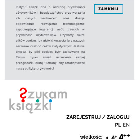
Instytut Książki dba o ochronę prywatności
ZAMKNIJ
użytkowników i bezpieczeństwo przetwarzania
ich danych osobowych oraz stosuje
odpowiednie rozwiązania technologiczne
zapobiegające ingerencji osób trzecich w
prywatność użytkowników. Używamy także
plików cookies, by ułatwić korzystanie z naszych
serwisów oraz do celów statystycznych.Jeśli nie
chcesz, by pliki cookies były zapisywane na
Twoim dysku zmień ustawienia swojej
przeglądarki. Kliknij "Zamknij" aby zaakceptować
naszą politykę prywatności.
ZAREJESTRUJ / ZALOGUJ
PL
EN
wielkość: