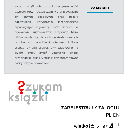
Instytut Książki dba o ochronę prywatności
ZAMKNIJ
użytkowników i bezpieczeństwo przetwarzania
ich danych osobowych oraz stosuje
odpowiednie rozwiązania technologiczne
zapobiegające ingerencji osób trzecich w
prywatność użytkowników. Używamy także
plików cookies, by ułatwić korzystanie z naszych
serwisów oraz do celów statystycznych.Jeśli nie
chcesz, by pliki cookies były zapisywane na
Twoim dysku zmień ustawienia swojej
przeglądarki. Kliknij "Zamknij" aby zaakceptować
naszą politykę prywatności.
ZAREJESTRUJ / ZALOGUJ
PL
EN
wielkość: