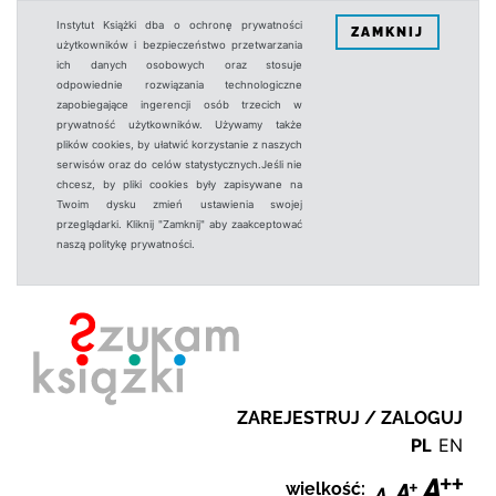
Instytut Książki dba o ochronę prywatności
ZAMKNIJ
użytkowników i bezpieczeństwo przetwarzania
ich danych osobowych oraz stosuje
odpowiednie rozwiązania technologiczne
zapobiegające ingerencji osób trzecich w
prywatność użytkowników. Używamy także
plików cookies, by ułatwić korzystanie z naszych
serwisów oraz do celów statystycznych.Jeśli nie
chcesz, by pliki cookies były zapisywane na
Twoim dysku zmień ustawienia swojej
przeglądarki. Kliknij "Zamknij" aby zaakceptować
naszą politykę prywatności.
ZAREJESTRUJ / ZALOGUJ
PL
EN
wielkość: