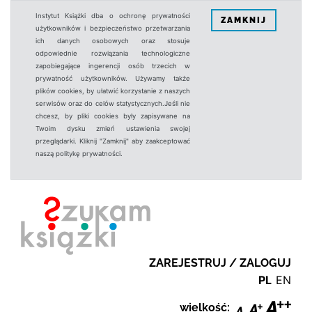
Instytut Książki dba o ochronę prywatności
ZAMKNIJ
użytkowników i bezpieczeństwo przetwarzania
ich danych osobowych oraz stosuje
odpowiednie rozwiązania technologiczne
zapobiegające ingerencji osób trzecich w
prywatność użytkowników. Używamy także
plików cookies, by ułatwić korzystanie z naszych
serwisów oraz do celów statystycznych.Jeśli nie
chcesz, by pliki cookies były zapisywane na
Twoim dysku zmień ustawienia swojej
przeglądarki. Kliknij "Zamknij" aby zaakceptować
naszą politykę prywatności.
ZAREJESTRUJ / ZALOGUJ
PL
EN
wielkość: