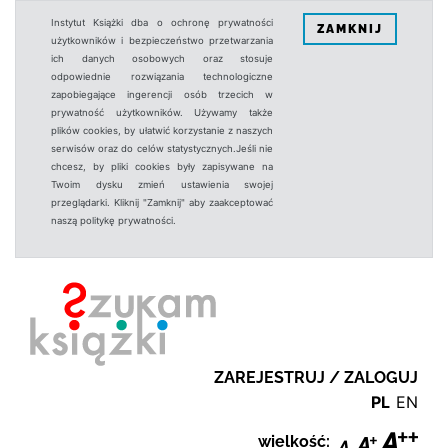
Instytut Książki dba o ochronę prywatności
ZAMKNIJ
użytkowników i bezpieczeństwo przetwarzania
ich danych osobowych oraz stosuje
odpowiednie rozwiązania technologiczne
zapobiegające ingerencji osób trzecich w
prywatność użytkowników. Używamy także
plików cookies, by ułatwić korzystanie z naszych
serwisów oraz do celów statystycznych.Jeśli nie
chcesz, by pliki cookies były zapisywane na
Twoim dysku zmień ustawienia swojej
przeglądarki. Kliknij "Zamknij" aby zaakceptować
naszą politykę prywatności.
ZAREJESTRUJ / ZALOGUJ
PL
EN
wielkość: