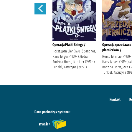
Hanako :
Operacja Płatki Śniegu /
Operacja sprzedawca
pierniczków /
AidaIro Harasimiuk-Latoś,
Horst, Jørn Lier (1970- ) Sandnes,
Justyna Wydawnictwo Studio JG
Hans Jørgen (1979- ) Media
Horst, Jørn Lier (1970-
Rodzina Horst, Jørn Lier (1970- ).
Hans Jørgen (1979- ) M
Tunkiel, Katarzyna (1985- )
Rodzina Horst, Jørn Lie
Tunkiel, Katarzyna (198
Kontakt
R
Dane pochodzą z systemu: