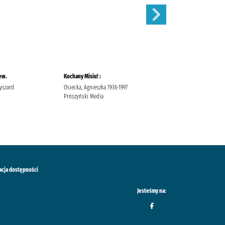
ew.
Kochany Misiu! :
Idiota /
Ryszard
Osiecka, Agnieszka 1936-1997
Dostojewski, Fiodor
Prószyński Media
Jędrzejewicz, Jerzy Państwowy
Instytut Wydawniczy
Dostojewski, Fiodor (1821-1881).
acja dostępności
Jesteśmy na: