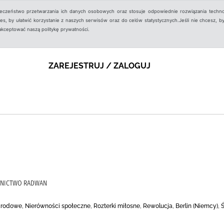
ieczeństwo przetwarzania ich danych osobowych oraz stosuje odpowiednie rozwiązania techno
, by ułatwić korzystanie z naszych serwisów oraz do celów statystycznych.Jeśli nie chcesz, by
aakceptować naszą politykę prywatności.
ZAREJESTRUJ / ZALOGUJ
WNICTWO RADWAN
rodowe, Nierówności społeczne, Rozterki miłosne, Rewolucja, Berlin (Niemcy), Ś