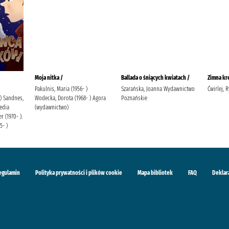
Moja nitka /
Ballada o śniących kwiatach /
Zimna kr
Pakulnis, Maria (1956- )
Szarańska, Joanna Wydawnictwo
Ćwirlej, 
 ) Sandnes,
Wodecka, Dorota (1968- ) Agora
Poznańskie
edia
(wydawnictwo)
r (1970- ).
5- )
egulamin
Polityka prywatności i plików cookie
Mapa bibliotek
FAQ
Deklar