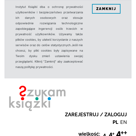
Instytut Książki dba o ochronę prywatności
ZAMKNIJ
użytkowników i bezpieczeństwo przetwarzania
ich danych osobowych oraz stosuje
odpowiednie rozwiązania technologiczne
zapobiegające ingerencji osób trzecich w
prywatność użytkowników. Używamy także
plików cookies, by ułatwić korzystanie z naszych
serwisów oraz do celów statystycznych.Jeśli nie
chcesz, by pliki cookies były zapisywane na
Twoim dysku zmień ustawienia swojej
przeglądarki. Kliknij "Zamknij" aby zaakceptować
naszą politykę prywatności.
ZAREJESTRUJ / ZALOGUJ
PL
EN
wielkość: