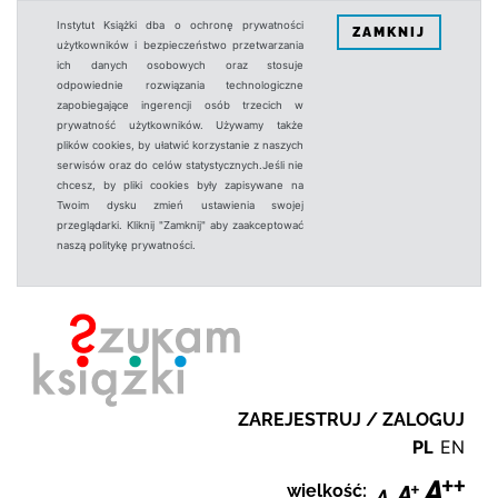
Instytut Książki dba o ochronę prywatności
ZAMKNIJ
użytkowników i bezpieczeństwo przetwarzania
ich danych osobowych oraz stosuje
odpowiednie rozwiązania technologiczne
zapobiegające ingerencji osób trzecich w
prywatność użytkowników. Używamy także
plików cookies, by ułatwić korzystanie z naszych
serwisów oraz do celów statystycznych.Jeśli nie
chcesz, by pliki cookies były zapisywane na
Twoim dysku zmień ustawienia swojej
przeglądarki. Kliknij "Zamknij" aby zaakceptować
naszą politykę prywatności.
ZAREJESTRUJ / ZALOGUJ
PL
EN
wielkość: