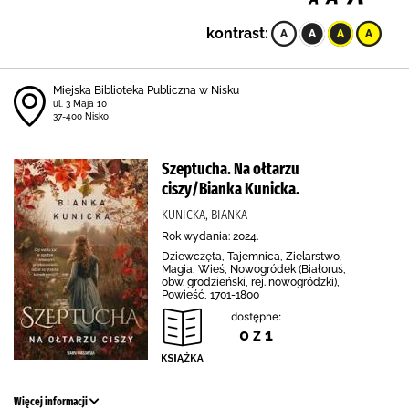
kontrast:
Miejska Biblioteka Publiczna w Nisku
ul. 3 Maja 10
37-400 Nisko
Szeptucha. Na ołtarzu
ciszy/Bianka Kunicka.
KUNICKA, BIANKA
Rok wydania: 2024.
Dziewczęta, Tajemnica, Zielarstwo,
Magia, Wieś, Nowogródek (Białoruś,
obw. grodzieński, rej. nowogródzki),
Powieść, 1701-1800
dostępne:
0 z 1
Więcej informacji