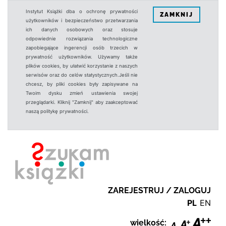
Instytut Książki dba o ochronę prywatności
ZAMKNIJ
użytkowników i bezpieczeństwo przetwarzania
ich danych osobowych oraz stosuje
odpowiednie rozwiązania technologiczne
zapobiegające ingerencji osób trzecich w
prywatność użytkowników. Używamy także
plików cookies, by ułatwić korzystanie z naszych
serwisów oraz do celów statystycznych.Jeśli nie
chcesz, by pliki cookies były zapisywane na
Twoim dysku zmień ustawienia swojej
przeglądarki. Kliknij "Zamknij" aby zaakceptować
naszą politykę prywatności.
ZAREJESTRUJ / ZALOGUJ
PL
EN
wielkość: