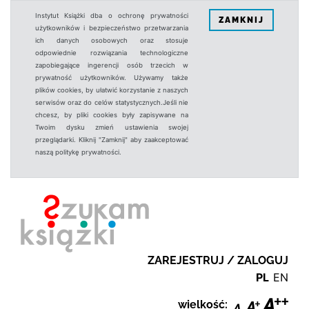
Instytut Książki dba o ochronę prywatności
ZAMKNIJ
użytkowników i bezpieczeństwo przetwarzania
ich danych osobowych oraz stosuje
odpowiednie rozwiązania technologiczne
zapobiegające ingerencji osób trzecich w
prywatność użytkowników. Używamy także
plików cookies, by ułatwić korzystanie z naszych
serwisów oraz do celów statystycznych.Jeśli nie
chcesz, by pliki cookies były zapisywane na
Twoim dysku zmień ustawienia swojej
przeglądarki. Kliknij "Zamknij" aby zaakceptować
naszą politykę prywatności.
ZAREJESTRUJ / ZALOGUJ
PL
EN
wielkość: