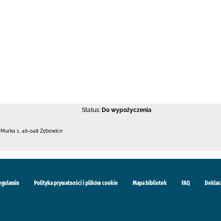
Status:
Do wypożyczenia
. Murka 1
,
46-048 Zębowice
egulamin
Polityka prywatności i plików cookie
Mapa bibliotek
FAQ
Deklar