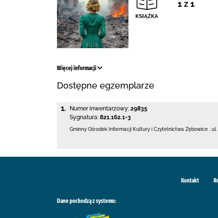
1 z 1
Więcej informacji
Dostępne egzemplarze
1.
Numer inwentarzowy:
29835
Sygnatura:
821.162.1-3
Gminny Ośrodek Informacji Kultury
i Czytelnictwa Zębowice
,
ul
Kontakt
R
Dane pochodzą z systemu: