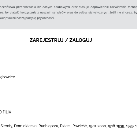
ieczeństwo przetwarzania ich danych osobowych oraz stosuje odpowiednie rozwiązania techno
, by ułatwić korzystanie z naszych serwisów oraz do celów statystycznych.Jeśli nie chcesz, by
aakceptować naszą politykę prywatności.
ZAREJESTRUJ / ZALOGUJ
 Zębowice
 FILIA
, Sieroty, Dom dziecka, Ruch oporu, Dzieci, Powieść, 1901-2000, 1918-1939, 1939-