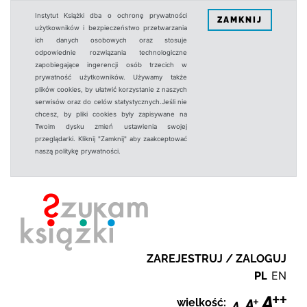
Instytut Książki dba o ochronę prywatności
ZAMKNIJ
użytkowników i bezpieczeństwo przetwarzania
ich danych osobowych oraz stosuje
odpowiednie rozwiązania technologiczne
zapobiegające ingerencji osób trzecich w
prywatność użytkowników. Używamy także
plików cookies, by ułatwić korzystanie z naszych
serwisów oraz do celów statystycznych.Jeśli nie
chcesz, by pliki cookies były zapisywane na
Twoim dysku zmień ustawienia swojej
przeglądarki. Kliknij "Zamknij" aby zaakceptować
naszą politykę prywatności.
ZAREJESTRUJ / ZALOGUJ
PL
EN
wielkość: