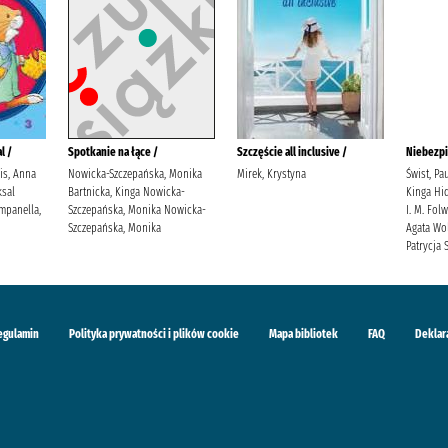
l /
Spotkanie na łące /
Szczęście all inclusive /
Niebezpi
lis, Anna
Nowicka-Szczepańska, Monika
Mirek, Krystyna
Świst, Pa
sal
Bartnicka, Kinga Nowicka-
Kinga Hid
mpanella,
Szczepańska, Monika Nowicka-
I. M. Fol
Szczepańska, Monika
Agata Wol
Patrycja S
egulamin
Polityka prywatności i plików cookie
Mapa bibliotek
FAQ
Deklar