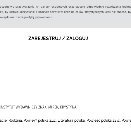
ieczeństwo przetwarzania ich danych osobowych oraz stosuje odpowiednie rozwiązania techno
, by ułatwić korzystanie z naszych serwisów oraz do celów statystycznych.Jeśli nie chcesz, by
aakceptować naszą politykę prywatności.
ZAREJESTRUJ / ZALOGUJ
 INSTYTUT WYDAWNICZY ZNAK, MIREK, KRYSTYNA.
cje, Rodzina, Powie?? polska 21w., Literatura polska, Powieść polska 21 w., P