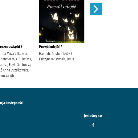
eczne związki /
Pozwól odejść /
Łabędź /
ulina Muza Litkowiec,
Hannah, Kristin (1960- )
Trojanowska, Sylwia
denstorm, K. C. Darkss,
Kuczyńska-Szymala, Daria
warska, Edyta Suchocka,
f, Anna Strzałkowska,
inicka, Ali
acja dostępności
Jesteśmy na: