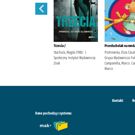
Polowanie na motyle /
Trzecia /
Przedszkolak na meda
Mirek, Krystyna Burda
Stachula, Magda (1982- )
Piotrowska, Eliza Casa
Publishing Polska
Społeczny Instytut Wydawniczy
Grupa Wydawnicza Fok
Znak
Campanella, Marco. Ca
Marco
Kontakt
R
Dane pochodzą z systemu: