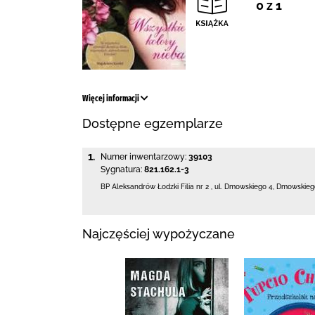
0 z 1
Więcej informacji
Dostępne egzemplarze
1.
Numer inwentarzowy:
39103
Sygnatura:
821.162.1-3
BP Aleksandrów Łodzki Filia nr 2
,
ul. Dmowskiego 4
,
Dmowskiego
Najczęściej wypożyczane