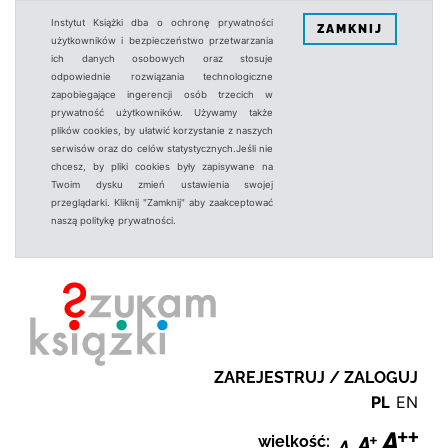
Instytut Książki dba o ochronę prywatności
ZAMKNIJ
użytkowników i bezpieczeństwo przetwarzania
ich danych osobowych oraz stosuje
odpowiednie rozwiązania technologiczne
zapobiegające ingerencji osób trzecich w
prywatność użytkowników. Używamy także
plików cookies, by ułatwić korzystanie z naszych
serwisów oraz do celów statystycznych.Jeśli nie
chcesz, by pliki cookies były zapisywane na
Twoim dysku zmień ustawienia swojej
przeglądarki. Kliknij "Zamknij" aby zaakceptować
naszą politykę prywatności.
ZAREJESTRUJ / ZALOGUJ
PL
EN
wielkość: