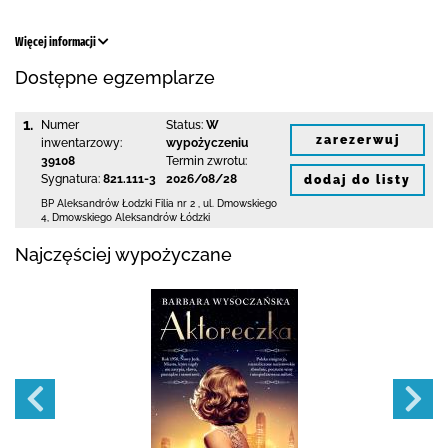
Więcej informacji
Dostępne egzemplarze
1.
Numer
Status:
W
zarezerwuj
inwentarzowy:
wypożyczeniu
39108
Termin zwrotu:
Sygnatura:
821.111-3
2026/08/28
dodaj do listy
BP Aleksandrów Łodzki Filia nr 2
,
ul. Dmowskiego
4
,
Dmowskiego Aleksandrów Łódzki
Najczęściej wypożyczane