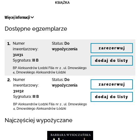
Więcej informacji
Dostępne egzemplarze
1.
Numer
Status:
Do
zarezerwuj
inwentarzowy:
wypożyczenia
31031
Sygnatura:
III B
dodaj do listy
BP Aleksandrów Łodzki Filia nr 2
,
ul. Dmowskiego
4
,
Dmowskiego Aleksandrów Łódzki
2.
Numer
Status:
Do
zarezerwuj
inwentarzowy:
wypożyczenia
31032
Sygnatura:
III B
dodaj do listy
BP Aleksandrów Łodzki Filia nr 2
,
ul. Dmowskiego
4
,
Dmowskiego Aleksandrów Łódzki
Najczęściej wypożyczane