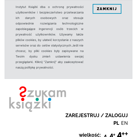
Instytut Książki dba o ochronę prywatności
ZAMKNIJ
użytkowników i bezpieczeństwo przetwarzania
ich danych osobowych oraz stosuje
odpowiednie rozwiązania technologiczne
zapobiegające ingerencji osób trzecich w
prywatność użytkowników. Używamy także
plików cookies, by ułatwić korzystanie z naszych
serwisów oraz do celów statystycznych.Jeśli nie
chcesz, by pliki cookies były zapisywane na
Twoim dysku zmień ustawienia swojej
przeglądarki. Kliknij "Zamknij" aby zaakceptować
naszą politykę prywatności.
ZAREJESTRUJ / ZALOGUJ
PL
EN
wielkość: