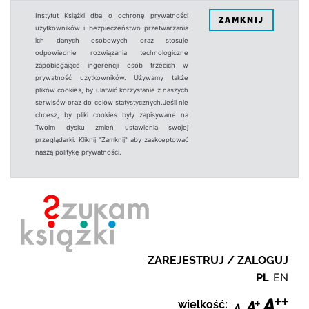
Instytut Książki dba o ochronę prywatności
ZAMKNIJ
użytkowników i bezpieczeństwo przetwarzania
ich danych osobowych oraz stosuje
odpowiednie rozwiązania technologiczne
zapobiegające ingerencji osób trzecich w
prywatność użytkowników. Używamy także
plików cookies, by ułatwić korzystanie z naszych
serwisów oraz do celów statystycznych.Jeśli nie
chcesz, by pliki cookies były zapisywane na
Twoim dysku zmień ustawienia swojej
przeglądarki. Kliknij "Zamknij" aby zaakceptować
naszą politykę prywatności.
ZAREJESTRUJ / ZALOGUJ
PL
EN
wielkość: