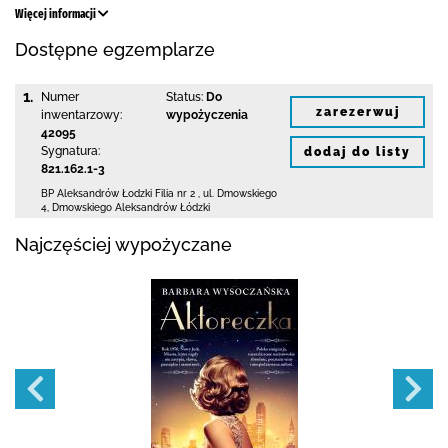
Więcej informacji
Dostępne egzemplarze
1.
Numer
Status:
Do
zarezerwuj
inwentarzowy:
wypożyczenia
42095
Sygnatura:
dodaj do listy
821.162.1-3
BP Aleksandrów Łodzki Filia nr 2
,
ul. Dmowskiego
4
,
Dmowskiego Aleksandrów Łódzki
Najczęściej wypożyczane