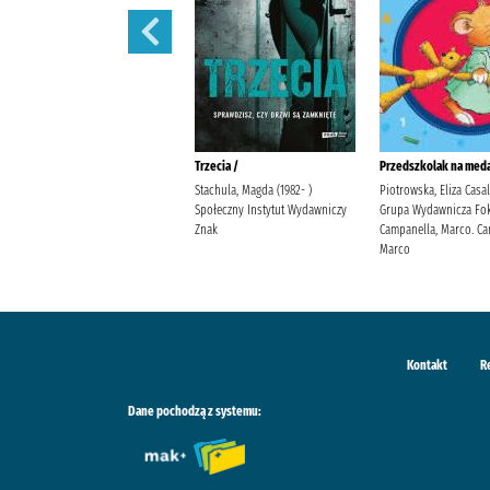
Polowanie na motyle /
Trzecia /
Przedszkolak na meda
Mirek, Krystyna Burda
Stachula, Magda (1982- )
Piotrowska, Eliza Casa
Publishing Polska
Społeczny Instytut Wydawniczy
Grupa Wydawnicza Fok
Znak
Campanella, Marco. Ca
Marco
Kontakt
R
Dane pochodzą z systemu: