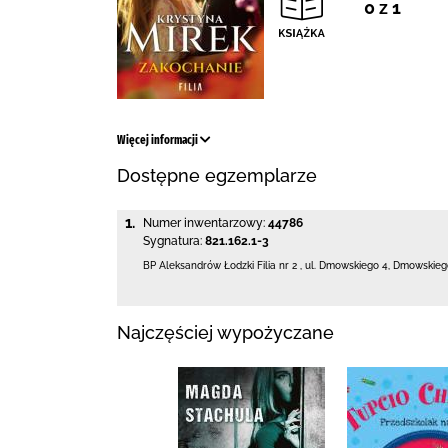
0 z 1
Więcej informacji
Dostępne egzemplarze
1.
Numer inwentarzowy:
44786
Sygnatura:
821.162.1-3
BP Aleksandrów Łodzki Filia nr 2
,
ul. Dmowskiego 4
,
Dmowskiego
Najczęściej wypożyczane