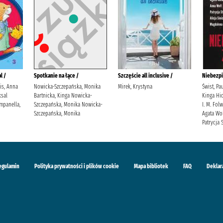
l /
Spotkanie na łące /
Szczęście all inclusive /
Niebezpi
lis, Anna
Nowicka-Szczepańska, Monika
Mirek, Krystyna
Świst, Pa
sal
Bartnicka, Kinga Nowicka-
Kinga Hid
mpanella,
Szczepańska, Monika Nowicka-
I. M. Fol
Szczepańska, Monika
Agata Wol
Patrycja S
egulamin
Polityka prywatności i plików cookie
Mapa bibliotek
FAQ
Deklar