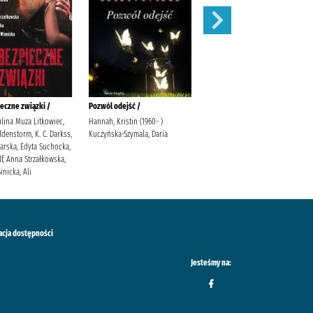
eczne związki /
Pozwól odejść /
Łabędź /
ulina Muza Litkowiec,
Hannah, Kristin (1960- )
Trojanowska, Sylwia
denstorm, K. C. Darkss,
Kuczyńska-Szymala, Daria
warska, Edyta Suchocka,
f, Anna Strzałkowska,
inicka, Ali
acja dostępności
Jesteśmy na: