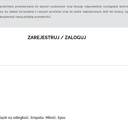
ieczeństwo przetwarzania ich danych osobowych oraz stosuje odpowiednie rozwiązania techno
, by ułatwić korzystanie z naszych serwisów oraz do celów statystycznych.Jeśli nie chcesz, by
aakceptować naszą politykę prywatności.
ZAREJESTRUJ / ZALOGUJ
iązki na odległość, Empatia, Miłość, Epos