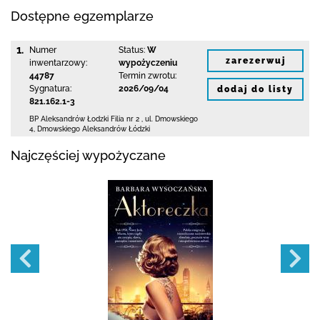
Dostępne egzemplarze
1.
Numer
Status:
W
zarezerwuj
inwentarzowy:
wypożyczeniu
44787
Termin zwrotu:
Sygnatura:
2026/09/04
dodaj do listy
821.162.1-3
BP Aleksandrów Łodzki Filia nr 2
,
ul. Dmowskiego
4
,
Dmowskiego Aleksandrów Łódzki
Najczęściej wypożyczane