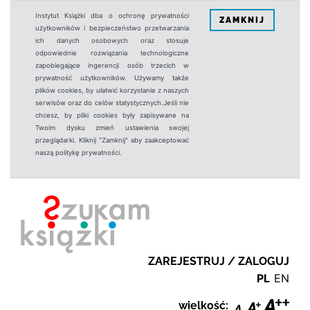
Instytut Książki dba o ochronę prywatności
ZAMKNIJ
użytkowników i bezpieczeństwo przetwarzania
ich danych osobowych oraz stosuje
odpowiednie rozwiązania technologiczne
zapobiegające ingerencji osób trzecich w
prywatność użytkowników. Używamy także
plików cookies, by ułatwić korzystanie z naszych
serwisów oraz do celów statystycznych.Jeśli nie
chcesz, by pliki cookies były zapisywane na
Twoim dysku zmień ustawienia swojej
przeglądarki. Kliknij "Zamknij" aby zaakceptować
naszą politykę prywatności.
ZAREJESTRUJ / ZALOGUJ
PL
EN
wielkość: