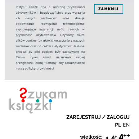
Instytut Książki dba o ochronę prywatności
ZAMKNIJ
użytkowników i bezpieczeństwo przetwarzania
ich danych osobowych oraz stosuje
odpowiednie rozwiązania technologiczne
zapobiegające ingerencji osób trzecich w
prywatność użytkowników. Używamy także
plików cookies, by ułatwić korzystanie z naszych
serwisów oraz do celów statystycznych.Jeśli nie
chcesz, by pliki cookies były zapisywane na
Twoim dysku zmień ustawienia swojej
przeglądarki. Kliknij "Zamknij" aby zaakceptować
naszą politykę prywatności.
ZAREJESTRUJ / ZALOGUJ
PL
EN
wielkość: