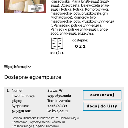
Krassowska, Maria (1928-1944) (1928-
1944), Dziewczęta, Dziewczęta 1939-
1945 r. Polska, Polska, Komorów (woj.
mazowieckie, pow. pruszkowski, gm.
Michałowice), Komorów (woj.
mazowieckie, pow. Pruszków) 1939-1945
r., Pamiętniki polskie 1939-1945 r.,
Pamiętniki polskie 1939-1945 r., 1901-
2000, 1939-1945, 1942-1944.
dostępne:
0 z 1
Więcej informacji
Dostępne egzemplarze
1.
Numer
Status:
W
zarezerwuj
inwentarzowy:
wypożyczeniu
36303
Termin zwrotu:
Sygnatura:
2026/08/21
dodaj do listy
94(438).082
W kolejce: :
1
Gminna Biblioteka Publiczna im. M. Dąbrowskiej
w
Komorowie
,
Wypożyczalnia Główna,
ul.
Kraszewskiego 3
,
05-806 Komorów