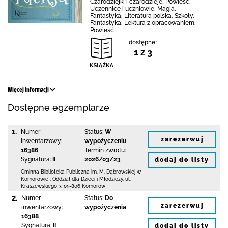
Czarodziejki i czarodzieje, Powieść,
Uczennice i uczniowie, Magia,
Fantastyka, Literatura polska, Szkoły,
Fantastyka, Lektura z opracowaniem,
Powieść
dostępne:
1 z 3
Więcej informacji
Dostępne egzemplarze
1.
Numer
Status:
W
zarezerwuj
inwentarzowy:
wypożyczeniu
16386
Termin zwrotu:
Sygnatura:
II
2026/03/23
dodaj do listy
Gminna Biblioteka Publiczna im. M. Dąbrowskiej
w
Komorowie
,
Oddział dla Dzieci i Młodzieży,
ul.
Kraszewskiego 3
,
05-806 Komorów
2.
Numer
Status:
Do
zarezerwuj
inwentarzowy:
wypożyczenia
16388
Sygnatura:
II
dodaj do listy