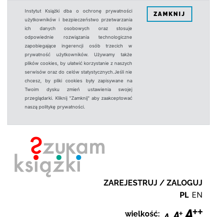
Instytut Książki dba o ochronę prywatności
ZAMKNIJ
użytkowników i bezpieczeństwo przetwarzania
ich danych osobowych oraz stosuje
odpowiednie rozwiązania technologiczne
zapobiegające ingerencji osób trzecich w
prywatność użytkowników. Używamy także
plików cookies, by ułatwić korzystanie z naszych
serwisów oraz do celów statystycznych.Jeśli nie
chcesz, by pliki cookies były zapisywane na
Twoim dysku zmień ustawienia swojej
przeglądarki. Kliknij "Zamknij" aby zaakceptować
naszą politykę prywatności.
ZAREJESTRUJ / ZALOGUJ
PL
EN
wielkość: