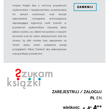
Instytut Książki dba o ochronę prywatności
ZAMKNIJ
użytkowników i bezpieczeństwo przetwarzania
ich danych osobowych oraz stosuje
odpowiednie rozwiązania technologiczne
zapobiegające ingerencji osób trzecich w
prywatność użytkowników. Używamy także
plików cookies, by ułatwić korzystanie z naszych
serwisów oraz do celów statystycznych.Jeśli nie
chcesz, by pliki cookies były zapisywane na
Twoim dysku zmień ustawienia swojej
przeglądarki. Kliknij "Zamknij" aby zaakceptować
naszą politykę prywatności.
ZAREJESTRUJ / ZALOGUJ
PL
EN
wielkość: