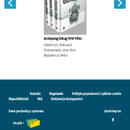
Archipelag GUŁag 1918-1956 :
Sołżenicyn, Aleksandr
Pomianowski, Jerzy Dom
Wydawniczy Rebis
Kontakt
Regulamin
Polityka prywatności i plików cookie
Mapa bibliotek
FAQ
Deklaracja dostępności
Dane pochodzą z systemu:
Jesteśmy na: