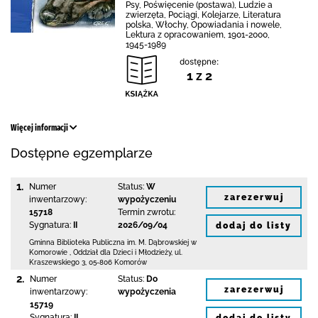
Psy, Poświęcenie (postawa), Ludzie a
zwierzęta, Pociągi, Kolejarze, Literatura
polska, Włochy, Opowiadania i nowele,
Lektura z opracowaniem, 1901-2000,
1945-1989
dostępne:
1 z 2
Więcej informacji
Dostępne egzemplarze
1.
Numer
Status:
W
zarezerwuj
inwentarzowy:
wypożyczeniu
15718
Termin zwrotu:
Sygnatura:
II
2026/09/04
dodaj do listy
Gminna Biblioteka Publiczna im. M. Dąbrowskiej
w
Komorowie
,
Oddział dla Dzieci i Młodzieży,
ul.
Kraszewskiego 3
,
05-806 Komorów
2.
Numer
Status:
Do
zarezerwuj
inwentarzowy:
wypożyczenia
15719
Sygnatura:
II
dodaj do listy