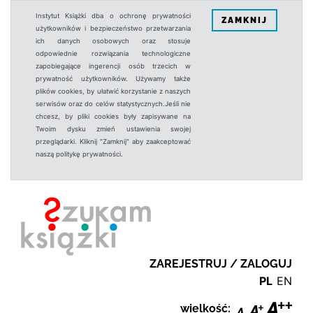
Instytut Książki dba o ochronę prywatności
ZAMKNIJ
użytkowników i bezpieczeństwo przetwarzania
ich danych osobowych oraz stosuje
odpowiednie rozwiązania technologiczne
zapobiegające ingerencji osób trzecich w
prywatność użytkowników. Używamy także
plików cookies, by ułatwić korzystanie z naszych
serwisów oraz do celów statystycznych.Jeśli nie
chcesz, by pliki cookies były zapisywane na
Twoim dysku zmień ustawienia swojej
przeglądarki. Kliknij "Zamknij" aby zaakceptować
naszą politykę prywatności.
ZAREJESTRUJ / ZALOGUJ
PL
EN
wielkość: