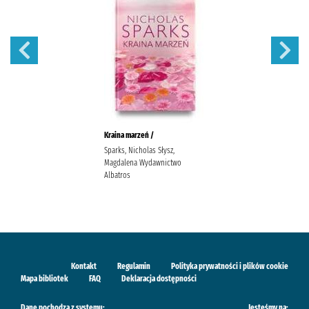
Kraina marzeń /
Sparks, Nicholas Słysz,
Magdalena Wydawnictwo
Albatros
Kontakt
Regulamin
Polityka prywatności i plików cookie
Mapa bibliotek
FAQ
Deklaracja dostępności
Dane pochodzą z systemu:
Jesteśmy na: