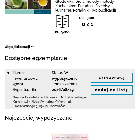
Głodówka, Dieta metody metody,
Kucharstwo, Poradnik, Przepisy
kulinarne, Poradniki [Typ publikacji]
dostępne:
0 z 1
Więcej informacji
Dostępne egzemplarze
1.
Numer
Status:
W
zarezerwuj
inwentarzowy:
wypożyczeniu
47201
Termin zwrotu:
Sygnatura:
61
2026/08/19
dodaj do listy
Gminna Biblioteka Publiczna im. M. Dąbrowskiej
w
Komorowie
,
Wypożyczalnia Główna,
ul.
Kraszewskiego 3
,
05-806 Komorów
Najczęściej wypożyczane