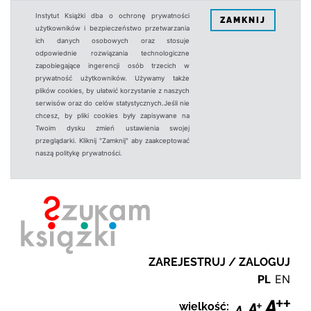
Instytut Książki dba o ochronę prywatności
ZAMKNIJ
użytkowników i bezpieczeństwo przetwarzania
ich danych osobowych oraz stosuje
odpowiednie rozwiązania technologiczne
zapobiegające ingerencji osób trzecich w
prywatność użytkowników. Używamy także
plików cookies, by ułatwić korzystanie z naszych
serwisów oraz do celów statystycznych.Jeśli nie
chcesz, by pliki cookies były zapisywane na
Twoim dysku zmień ustawienia swojej
przeglądarki. Kliknij "Zamknij" aby zaakceptować
naszą politykę prywatności.
ZAREJESTRUJ / ZALOGUJ
PL
EN
wielkość: