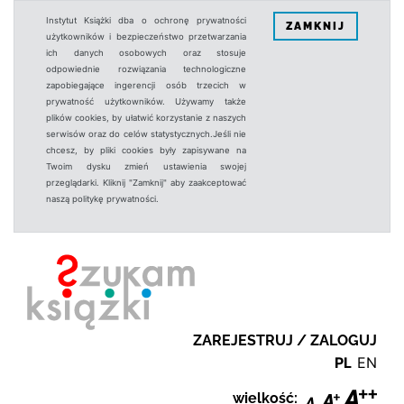
Instytut Książki dba o ochronę prywatności
ZAMKNIJ
użytkowników i bezpieczeństwo przetwarzania
ich danych osobowych oraz stosuje
odpowiednie rozwiązania technologiczne
zapobiegające ingerencji osób trzecich w
prywatność użytkowników. Używamy także
plików cookies, by ułatwić korzystanie z naszych
serwisów oraz do celów statystycznych.Jeśli nie
chcesz, by pliki cookies były zapisywane na
Twoim dysku zmień ustawienia swojej
przeglądarki. Kliknij "Zamknij" aby zaakceptować
naszą politykę prywatności.
ZAREJESTRUJ / ZALOGUJ
PL
EN
wielkość: