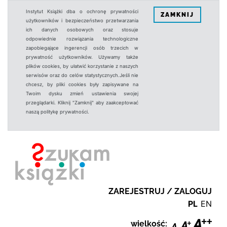
Instytut Książki dba o ochronę prywatności
ZAMKNIJ
użytkowników i bezpieczeństwo przetwarzania
ich danych osobowych oraz stosuje
odpowiednie rozwiązania technologiczne
zapobiegające ingerencji osób trzecich w
prywatność użytkowników. Używamy także
plików cookies, by ułatwić korzystanie z naszych
serwisów oraz do celów statystycznych.Jeśli nie
chcesz, by pliki cookies były zapisywane na
Twoim dysku zmień ustawienia swojej
przeglądarki. Kliknij "Zamknij" aby zaakceptować
naszą politykę prywatności.
ZAREJESTRUJ / ZALOGUJ
PL
EN
wielkość: