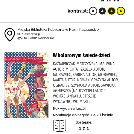
kontrast:
Miejska Biblioteka Publiczna w Kuźni Raciborskiej
ul. Klasztorna 9
47-420 Kuźnia Raciborska
W kolorowym świecie dzieci
KAŹMIERCZAK-MATCZYŃSKA, MALWINA
AUTOR, MICHTA, IZABELA AUTOR,
MORAWIEC, KARINA AUTOR, MORAWIEC,
MARTA AUTOR, NOWAK, GRAŻYNA AUTOR,
OGRABISZ, SZYMONA AUTOR, SAWICKA,
AGNIESZKA (NAUCZYCIEL) AUTOR,
WOJTAS, ANNA ILUSTRACJE,
WYDAWNICTWO MARTEL
Rok wydania: [2016].
Nominacje do nagród, Bajki i baśnie
dostępne:
1 z 1