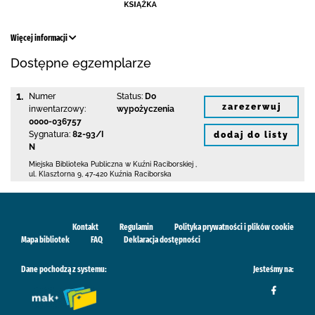
Więcej informacji
Dostępne egzemplarze
1.
Numer
Status:
Do
zarezerwuj
inwentarzowy:
wypożyczenia
0000-036757
Sygnatura:
82-93/I
dodaj do listy
N
Miejska Biblioteka Publiczna w Kuźni Raciborskiej
,
ul. Klasztorna 9
,
47-420 Kuźnia Raciborska
Kontakt
Regulamin
Polityka prywatności i plików cookie
Mapa bibliotek
FAQ
Deklaracja dostępności
Dane pochodzą z systemu:
Jesteśmy na: