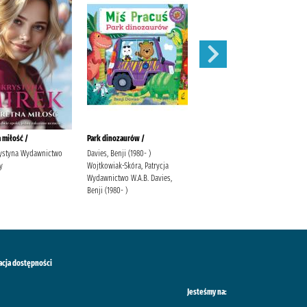
 miłość /
Park dinozaurów /
Przegląd /
rystyna Wydawnictwo
Davies, Benji (1980- )
y
Wojtkowiak-Skóra, Patrycja
Wydawnictwo W.A.B. Davies,
Benji (1980- )
acja dostępności
Jesteśmy na: