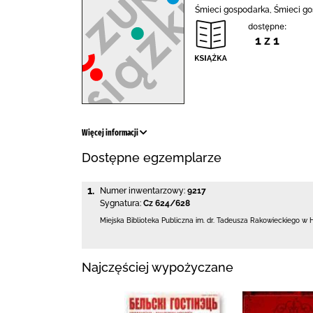
Śmieci gospodarka, Śmieci gos
dostępne:
1 z 1
Więcej informacji
Dostępne egzemplarze
1.
Numer inwentarzowy:
9217
Sygnatura:
Cz 624/628
Miejska Biblioteka Publiczna
im. dr. Tadeusza Rakowieckiego w
Najczęściej wypożyczane