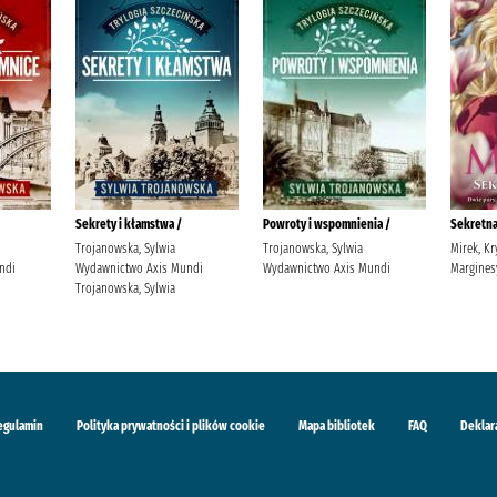
Sekrety i kłamstwa /
Powroty i wspomnienia /
Sekretna
Trojanowska, Sylwia
Trojanowska, Sylwia
Mirek, K
ndi
Wydawnictwo Axis Mundi
Wydawnictwo Axis Mundi
Margines
Trojanowska, Sylwia
egulamin
Polityka prywatności i plików cookie
Mapa bibliotek
FAQ
Deklar