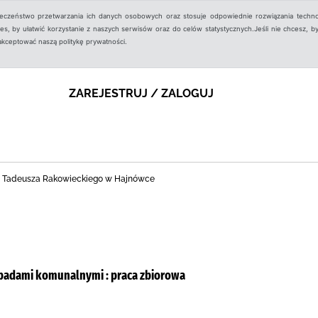
ieczeństwo przetwarzania ich danych osobowych oraz stosuje odpowiednie rozwiązania techno
, by ułatwić korzystanie z naszych serwisów oraz do celów statystycznych.Jeśli nie chcesz, by
aakceptować naszą politykę prywatności.
ZAREJESTRUJ / ZALOGUJ
 dr. Tadeusza Rakowieckiego w Hajnówce
dpadami komunalnymi : praca zbiorowa