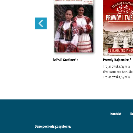
Piękna miłość /
Bel'skì Gostìnec' :
Prawdy i tajemnice /
Sawicka, Wioletta Prószyński
Trojanowska, Sylwia
Media
Wydawnictwo Axis Mu
Trojanowska, Sylwia
Kontakt
R
Dane pochodzą z systemu: