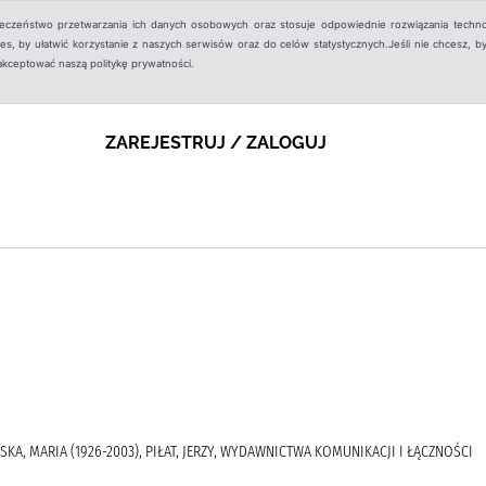
ieczeństwo przetwarzania ich danych osobowych oraz stosuje odpowiednie rozwiązania techno
, by ułatwić korzystanie z naszych serwisów oraz do celów statystycznych.Jeśli nie chcesz, by
aakceptować naszą politykę prywatności.
ZAREJESTRUJ / ZALOGUJ
IŃSKA, MARIA (1926-2003), PIŁAT, JERZY, WYDAWNICTWA KOMUNIKACJI I ŁĄCZNOŚCI