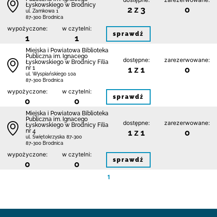
Łyskowskiego w Brodnicy
2 z 3
0
ul. Zamkowa 1
87-300 Brodnica
wypożyczone:
w czytelni:
sprawdź
1
1
Miejska i Powiatowa Biblioteka
Publiczna im. Ignacego
dostępne:
zarezerwowane:
Łyskowskiego w Brodnicy Filia
nr 1
1 z 1
0
ul. Wyspiańskiego 10a
87-300 Brodnica
wypożyczone:
w czytelni:
sprawdź
0
0
Miejska i Powiatowa Biblioteka
Publiczna im. Ignacego
dostępne:
zarezerwowane:
Łyskowskiego w Brodnicy Filia
nr 4
1 z 1
0
ul. Świętokrzyska 87-300
87-300 Brodnica
wypożyczone:
w czytelni:
sprawdź
0
0
1