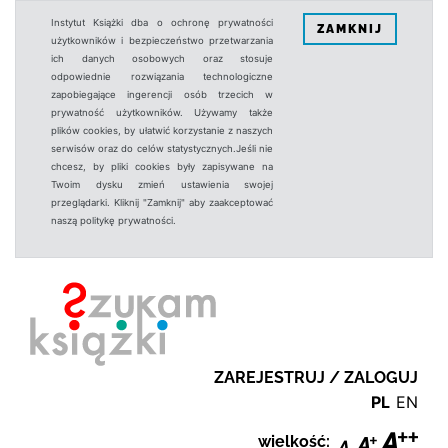
Instytut Książki dba o ochronę prywatności
ZAMKNIJ
użytkowników i bezpieczeństwo przetwarzania
ich danych osobowych oraz stosuje
odpowiednie rozwiązania technologiczne
zapobiegające ingerencji osób trzecich w
prywatność użytkowników. Używamy także
plików cookies, by ułatwić korzystanie z naszych
serwisów oraz do celów statystycznych.Jeśli nie
chcesz, by pliki cookies były zapisywane na
Twoim dysku zmień ustawienia swojej
przeglądarki. Kliknij "Zamknij" aby zaakceptować
naszą politykę prywatności.
ZAREJESTRUJ / ZALOGUJ
PL
EN
wielkość: