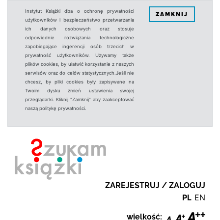
Instytut Książki dba o ochronę prywatności
ZAMKNIJ
użytkowników i bezpieczeństwo przetwarzania
ich danych osobowych oraz stosuje
odpowiednie rozwiązania technologiczne
zapobiegające ingerencji osób trzecich w
prywatność użytkowników. Używamy także
plików cookies, by ułatwić korzystanie z naszych
serwisów oraz do celów statystycznych.Jeśli nie
chcesz, by pliki cookies były zapisywane na
Twoim dysku zmień ustawienia swojej
przeglądarki. Kliknij "Zamknij" aby zaakceptować
naszą politykę prywatności.
ZAREJESTRUJ / ZALOGUJ
PL
EN
wielkość: