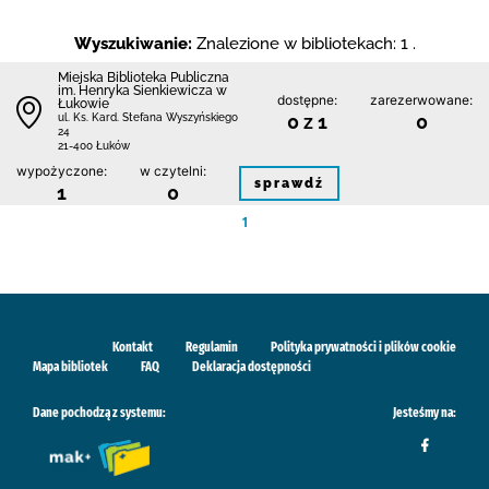
Wyszukiwanie:
Znalezione w bibliotekach: 1 .
Miejska Biblioteka Publiczna
im. Henryka Sienkiewicza w
dostępne:
zarezerwowane:
Łukowie
0 z 1
0
ul. Ks. Kard. Stefana Wyszyńskiego
24
21-400 Łuków
wypożyczone:
w czytelni:
sprawdź
1
0
1
Kontakt
Regulamin
Polityka prywatności i plików cookie
Mapa bibliotek
FAQ
Deklaracja dostępności
Dane pochodzą z systemu:
Jesteśmy na: