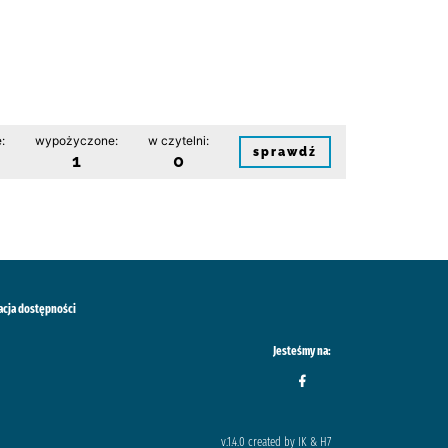
:
wypożyczone:
w czytelni:
sprawdź
1
0
acja dostępności
Jesteśmy na:
v.1.4.0 created by IK & H7