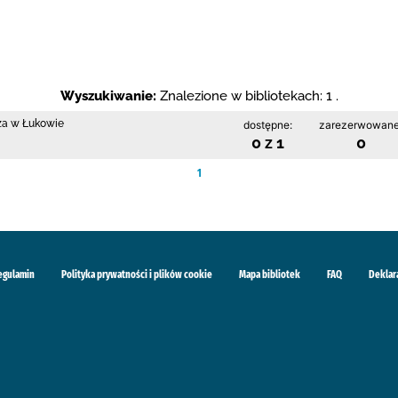
Wyszukiwanie:
Znalezione w bibliotekach: 1 .
cza w Łukowie
dostępne:
zarezerwowane
0 z 1
0
1
egulamin
Polityka prywatności i plików cookie
Mapa bibliotek
FAQ
Deklar