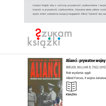
Instytut Książki dba o ochronę prywatności użytkowników i bezp
trzecich w prywatność użytkowników. Używamy także plików cookies
dysku zmień ustawienia swojej przeglądarki. Kliknij "Zamknij" aby z
Alianci : prywatne woj
BREUER, WILLIAM B. (1922-2
Rok wydania: 1996
Allied Forces, II wojna świat