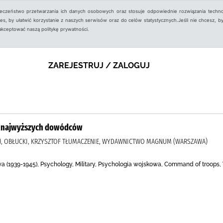
ieczeństwo przetwarzania ich danych osobowych oraz stosuje odpowiednie rozwiązania techno
, by ułatwić korzystanie z naszych serwisów oraz do celów statystycznych.Jeśli nie chcesz, by
aakceptować naszą politykę prywatności.
ZAREJESTRUJ / ZALOGUJ
ny najwyższych dowódców
010), OBŁUCKI, KRZYSZTOF TŁUMACZENIE, WYDAWNICTWO MAGNUM (WARSZAWA)
owa (1939-1945), Psychology, Military, Psychologia wojskowa, Command of troops,