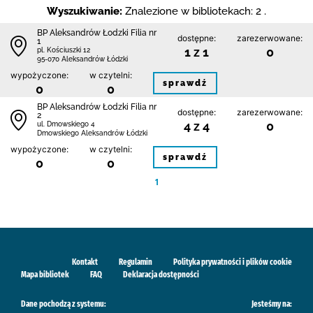
Wyszukiwanie:
Znalezione w bibliotekach: 2 .
BP Aleksandrów Łodzki Filia nr
dostępne:
zarezerwowane:
1
1 z 1
0
pl. Kościuszki 12
95-070 Aleksandrów Łódzki
wypożyczone:
w czytelni:
sprawdź
0
0
BP Aleksandrów Łodzki Filia nr
dostępne:
zarezerwowane:
2
4 z 4
0
ul. Dmowskiego 4
Dmowskiego Aleksandrów Łódzki
wypożyczone:
w czytelni:
sprawdź
0
0
1
Kontakt
Regulamin
Polityka prywatności i plików cookie
Mapa bibliotek
FAQ
Deklaracja dostępności
Dane pochodzą z systemu:
Jesteśmy na: