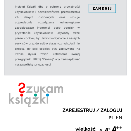
Instytut Książki dba o ochronę prywatności
ZAMKNIJ
użytkowników i bezpieczeństwo przetwarzania
ich danych osobowych oraz stosuje
odpowiednie rozwiązania technologiczne
zapobiegające ingerencji osób trzecich w
prywatność użytkowników. Używamy także
plików cookies, by ułatwić korzystanie z naszych
serwisów oraz do celów statystycznych.Jeśli nie
chcesz, by pliki cookies były zapisywane na
Twoim dysku zmień ustawienia swojej
przeglądarki. Kliknij "Zamknij" aby zaakceptować
naszą politykę prywatności.
ZAREJESTRUJ / ZALOGUJ
PL
EN
wielkość: