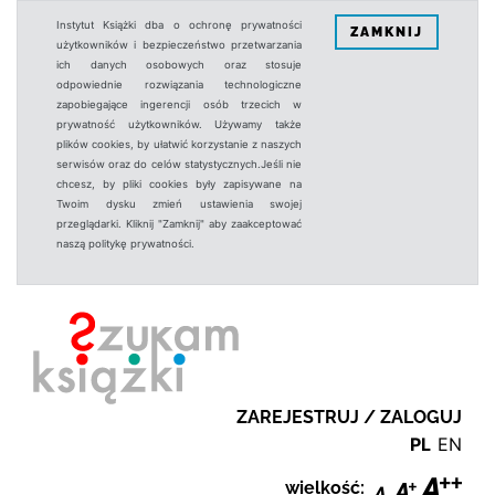
Instytut Książki dba o ochronę prywatności
ZAMKNIJ
użytkowników i bezpieczeństwo przetwarzania
ich danych osobowych oraz stosuje
odpowiednie rozwiązania technologiczne
zapobiegające ingerencji osób trzecich w
prywatność użytkowników. Używamy także
plików cookies, by ułatwić korzystanie z naszych
serwisów oraz do celów statystycznych.Jeśli nie
chcesz, by pliki cookies były zapisywane na
Twoim dysku zmień ustawienia swojej
przeglądarki. Kliknij "Zamknij" aby zaakceptować
naszą politykę prywatności.
ZAREJESTRUJ / ZALOGUJ
PL
EN
wielkość: