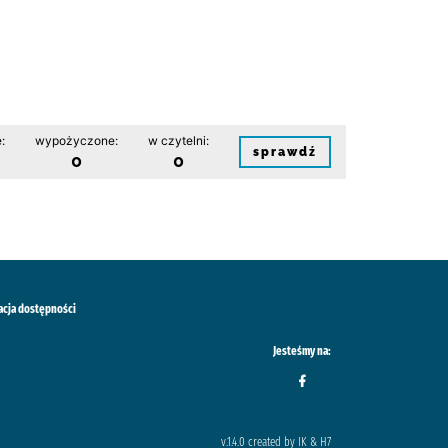
:
wypożyczone:
w czytelni:
sprawdź
0
0
acja dostępności
Jesteśmy na:
v.1.4.0 created by IK & H7