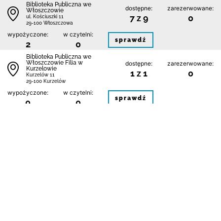
Biblioteka Publiczna we
dostępne:
zarezerwowane:
Włoszczowie
7 z 9
0
ul. Kościuszki 11
29-100 Włoszczowa
wypożyczone:
w czytelni:
sprawdź
2
0
Biblioteka Publiczna we
Włoszczowie Filia w
dostępne:
zarezerwowane:
Kurzelowie
1 z 1
0
Kurzelów 11
29-100 Kurzelów
wypożyczone:
w czytelni:
sprawdź
0
0
1
Kontakt
Regulamin
Polityka prywatności i plików cookie
Mapa bibliotek
FAQ
Deklaracja dostępności
Dane pochodzą z systemu:
Jesteśmy na: