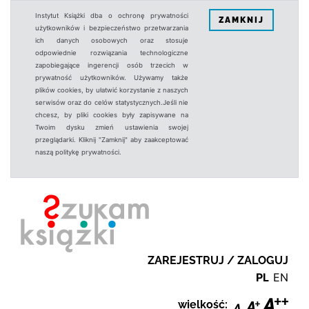
Instytut Książki dba o ochronę prywatności
ZAMKNIJ
użytkowników i bezpieczeństwo przetwarzania
ich danych osobowych oraz stosuje
odpowiednie rozwiązania technologiczne
zapobiegające ingerencji osób trzecich w
prywatność użytkowników. Używamy także
plików cookies, by ułatwić korzystanie z naszych
serwisów oraz do celów statystycznych.Jeśli nie
chcesz, by pliki cookies były zapisywane na
Twoim dysku zmień ustawienia swojej
przeglądarki. Kliknij "Zamknij" aby zaakceptować
naszą politykę prywatności.
ZAREJESTRUJ / ZALOGUJ
PL
EN
wielkość: