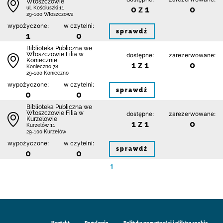
Włoszczowie
0 z 1
0
ul. Kościuszki 11
29-100 Włoszczowa
wypożyczone:
w czytelni:
sprawdź
1
0
Biblioteka Publiczna we
Włoszczowie Filia w
dostępne:
zarezerwowane:
Koniecznie
1 z 1
0
Konieczno 78
29-100 Konieczno
wypożyczone:
w czytelni:
sprawdź
0
0
Biblioteka Publiczna we
Włoszczowie Filia w
dostępne:
zarezerwowane:
Kurzelowie
1 z 1
0
Kurzelów 11
29-100 Kurzelów
wypożyczone:
w czytelni:
sprawdź
0
0
1