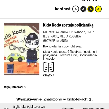
kontrast:
Kicia Kocia zostaje policjantką
GŁOWIŃSKA, ANITA, GŁOWIŃSKA, ANITA
ILUSTRACJE, MEDIA RODZINA,
GŁOWIŃSKA, ANITA.
Rok wydania: copyright 2011.
Kicia Kocia (postać fikcyjna), Policjanci i
policjantki, Broszura 21 w., Opowiadania
i nowele
Więcej informacji
Wyszukiwanie:
Znalezione w bibliotekach: 3 .
Biblioteka Publiczna we
dostępne:
zarezerwowane: