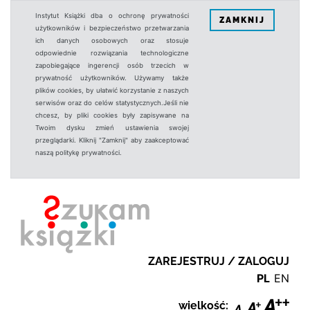
Instytut Książki dba o ochronę prywatności
ZAMKNIJ
użytkowników i bezpieczeństwo przetwarzania
ich danych osobowych oraz stosuje
odpowiednie rozwiązania technologiczne
zapobiegające ingerencji osób trzecich w
prywatność użytkowników. Używamy także
plików cookies, by ułatwić korzystanie z naszych
serwisów oraz do celów statystycznych.Jeśli nie
chcesz, by pliki cookies były zapisywane na
Twoim dysku zmień ustawienia swojej
przeglądarki. Kliknij "Zamknij" aby zaakceptować
naszą politykę prywatności.
ZAREJESTRUJ / ZALOGUJ
PL
EN
wielkość: