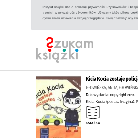
Instytut Książki dba o ochronę prywatności użytkowników i bezp
trzecich w prywatność użytkowników. Używamy także plików cookies
dysku zmień ustawienia swojej przeglądarki. Kliknij "Zamknij" aby z
Kicia Kocia zostaje polic
GŁOWIŃSKA, ANITA, GŁOWIŃSKA
Rok wydania: copyright 2011.
Kicia Kocia (postać fikcyjna), 