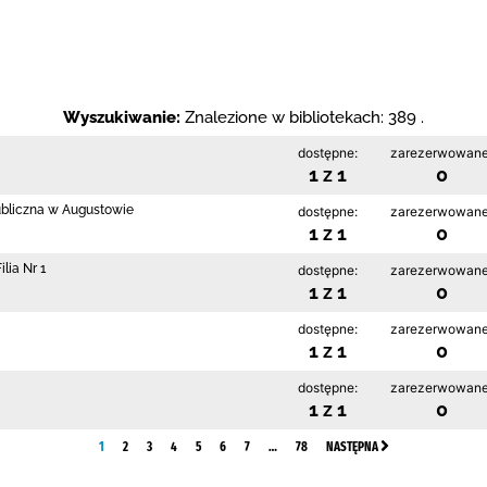
Wyszukiwanie:
Znalezione w bibliotekach: 389 .
dostępne:
zarezerwowane
1 z 1
0
ubliczna w Augustowie
dostępne:
zarezerwowane
1 z 1
0
lia Nr 1
dostępne:
zarezerwowane
1 z 1
0
dostępne:
zarezerwowane
1 z 1
0
dostępne:
zarezerwowane
1 z 1
0
1
2
3
4
5
6
7
…
78
NASTĘPNA