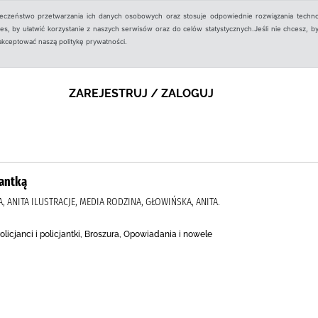
ieczeństwo przetwarzania ich danych osobowych oraz stosuje odpowiednie rozwiązania techno
, by ułatwić korzystanie z naszych serwisów oraz do celów statystycznych.Jeśli nie chcesz, by
aakceptować naszą politykę prywatności.
ZAREJESTRUJ / ZALOGUJ
jantką
, ANITA ILUSTRACJE, MEDIA RODZINA, GŁOWIŃSKA, ANITA.
Policjanci i policjantki, Broszura, Opowiadania i nowele