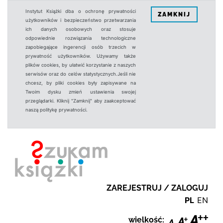
Instytut Książki dba o ochronę prywatności
ZAMKNIJ
użytkowników i bezpieczeństwo przetwarzania
ich danych osobowych oraz stosuje
odpowiednie rozwiązania technologiczne
zapobiegające ingerencji osób trzecich w
prywatność użytkowników. Używamy także
plików cookies, by ułatwić korzystanie z naszych
serwisów oraz do celów statystycznych.Jeśli nie
chcesz, by pliki cookies były zapisywane na
Twoim dysku zmień ustawienia swojej
przeglądarki. Kliknij "Zamknij" aby zaakceptować
naszą politykę prywatności.
ZAREJESTRUJ / ZALOGUJ
PL
EN
wielkość: