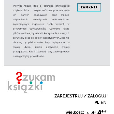
Instytut Książki dba o ochronę prywatności
ZAMKNIJ
użytkowników i bezpieczeństwo przetwarzania
ich danych osobowych oraz stosuje
odpowiednie rozwiązania technologiczne
zapobiegające ingerencji osób trzecich w
prywatność użytkowników. Używamy także
plików cookies, by ułatwić korzystanie z naszych
serwisów oraz do celów statystycznych.Jeśli nie
chcesz, by pliki cookies były zapisywane na
Twoim dysku zmień ustawienia swojej
przeglądarki. Kliknij "Zamknij" aby zaakceptować
naszą politykę prywatności.
ZAREJESTRUJ / ZALOGUJ
PL
EN
wielkość: