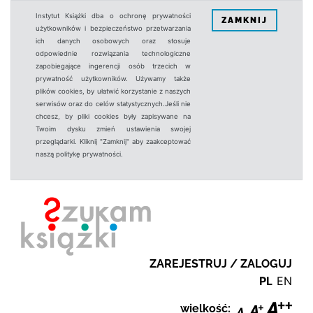
Instytut Książki dba o ochronę prywatności
ZAMKNIJ
użytkowników i bezpieczeństwo przetwarzania
ich danych osobowych oraz stosuje
odpowiednie rozwiązania technologiczne
zapobiegające ingerencji osób trzecich w
prywatność użytkowników. Używamy także
plików cookies, by ułatwić korzystanie z naszych
serwisów oraz do celów statystycznych.Jeśli nie
chcesz, by pliki cookies były zapisywane na
Twoim dysku zmień ustawienia swojej
przeglądarki. Kliknij "Zamknij" aby zaakceptować
naszą politykę prywatności.
ZAREJESTRUJ / ZALOGUJ
PL
EN
wielkość: