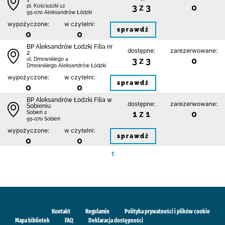
3 z 3
0
pl. Kościuszki 12
95-070 Aleksandrów Łódzki
wypożyczone:
w czytelni:
sprawdź
0
0
BP Aleksandrów Łodzki Filia nr
dostępne:
zarezerwowane:
2
3 z 3
0
ul. Dmowskiego 4
Dmowskiego Aleksandrów Łódzki
wypożyczone:
w czytelni:
sprawdź
0
0
BP Aleksandrów Łodzki Filia w
dostępne:
zarezerwowane:
Sobieniu
1 z 1
0
Sobień 2
95-070 Sobień
wypożyczone:
w czytelni:
sprawdź
0
0
1
Kontakt
Regulamin
Polityka prywatności i plików cookie
Mapa bibliotek
FAQ
Deklaracja dostępności