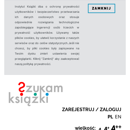
Instytut Książki dba o ochronę prywatności
ZAMKNIJ
użytkowników i bezpieczeństwo przetwarzania
ich danych osobowych oraz stosuje
odpowiednie rozwiązania technologiczne
zapobiegające ingerencji osób trzecich w
prywatność użytkowników. Używamy także
plików cookies, by ułatwić korzystanie z naszych
serwisów oraz do celów statystycznych.Jeśli nie
chcesz, by pliki cookies były zapisywane na
Twoim dysku zmień ustawienia swojej
przeglądarki. Kliknij "Zamknij" aby zaakceptować
naszą politykę prywatności.
ZAREJESTRUJ / ZALOGUJ
PL
EN
wielkość: