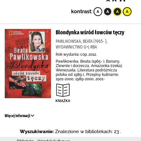
kontrast:
Blondynka wśród łowców tęczy
PAWLIKOWSKA, BEATA (1965- ),
WYDAWNICTWO G+J RBA
Rok wydania: cop. 2012.
Pawlikowska, Beata (1965- ), Banany,
Zlewnie i dorzecza, Amazonka (rzeka),
Wenezuela, Literatura podróżnicza
polska od 1989 r., Przepisy kulinarne,
1901-2000, 1989-2000, 2001-
Więcej informacji
Wyszukiwanie:
Znalezione w bibliotekach: 23 .