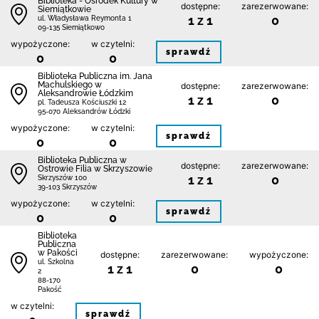
Biblioteka - Ośrodek Kultury w
dostępne:
zarezerwowane:
Siemiątkowie
1 z 1
0
ul. Władysława Reymonta 1
09-135 Siemiątkowo
wypożyczone:
w czytelni:
sprawdź
0
0
Biblioteka Publiczna im. Jana
Machulskiego w
dostępne:
zarezerwowane:
Aleksandrowie Łódzkim
1 z 1
0
pl. Tadeusza Kościuszki 12
95-070 Aleksandrów Łódzki
wypożyczone:
w czytelni:
sprawdź
0
0
Biblioteka Publiczna w
dostępne:
zarezerwowane:
Ostrowie Filia w Skrzyszowie
1 z 1
0
Skrzyszów 100
39-103 Skrzyszów
wypożyczone:
w czytelni:
sprawdź
0
0
Biblioteka
Publiczna
w Pakości
dostępne:
zarezerwowane:
wypożyczone:
ul. Szkolna
1 z 1
0
0
2
88-170
Pakość
w czytelni:
sprawdź